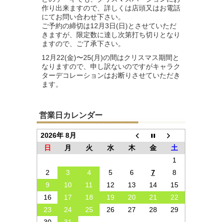
作り出来ますので、詳しくは店頭又はお電話
にてお問い合わせ下さい。
ご予約の締切は12月3日(日)とさせていただ
きますが、限定数に達し次第打ち切りとなり
ますので、ご了承下さい。
12月22(金)〜25(月)の間はクリスマス期間と
なりますので、申し訳ないのですがキャラク
ターデコレーションはお断りさせていただき
ます。
営業日カレンダー
2026年 8月
日
月
火
水
木
金
土
1
2
3
4
5
6
7
8
9
10
11
12
13
14
15
16
17
18
19
20
21
22
23
24
25
26
27
28
29