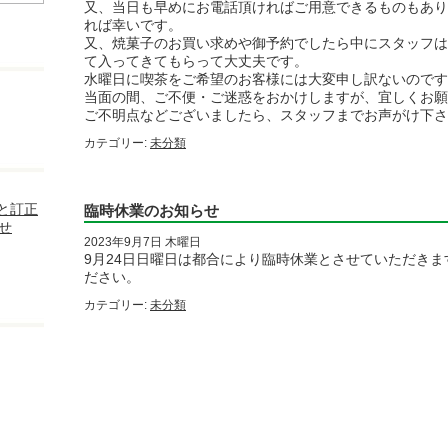
又、当日も早めにお電話頂ければご用意できるものもあり
れば幸いです。
又、焼菓子のお買い求めや御予約でしたら中にスタッフは
て入ってきてもらって大丈夫です。
水曜日に喫茶をご希望のお客様には大変申し訳ないのです
当面の間、ご不便・ご迷惑をおかけしますが、宜しくお願
ご不明点などございましたら、スタッフまでお声がけ下さ
カテゴリー:
未分類
と訂正
臨時休業のお知らせ
せ
2023年9月7日 木曜日
9月24日日曜日は都合により臨時休業とさせていただき
ださい。
カテゴリー:
未分類