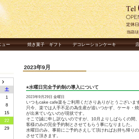
ニュー
焼き菓子 ギフト
デコレーションケーキ
2023年9月
⭐︎水曜日完全予約制の導入について
土
2023年9月29日 金曜日
1
いつもcake cafe楽をご利用くださりありがとうございま
8
只今、楽では人手不足の為生産が追いつかず、ケーキ・焼
15
が出来ていないのが現状です。
そこで誠に申し訳ないのですが、10月よりしばらくの間
22
客様のみの完全予約制とさせてもらう事になりました。
29
水曜日のみ、事前にご予約さえして頂ければお持ち帰りの
させて頂きます。