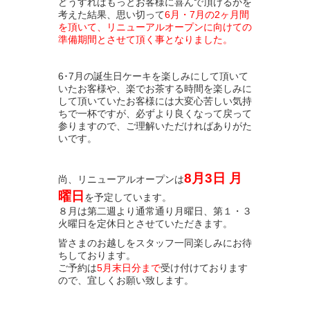
どうすればもっとお客様に喜んで頂けるかを
考えた結果、思い切って
6月・7月の2ヶ月間
を頂いて、リニューアルオープンに向けての
準備期間とさせて頂く事となりました。
6･7月の誕生日ケーキを楽しみにして頂いて
いたお客様や、楽でお茶する時間を楽しみに
して頂いていたお客様には大変心苦しい気持
ちで一杯ですが、必ずより良くなって戻って
参りますので、ご理解いただければありがた
いです。
8月3日 月
尚、リニューアルオープンは
曜日
を予定しています。
８月は第二週より通常通り月曜日、第１・３
火曜日を定休日とさせていただきます。
皆さまのお越しをスタッフ一同楽しみにお待
ちしております。
ご予約は
5月末日分まで
受け付けております
ので、宜しくお願い致します。