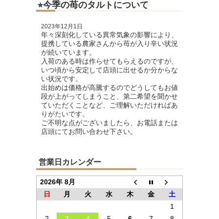
⭐︎今季の苺のタルトについて
2023年12月1日
年々深刻化している異常気象の影響により、
提携している農家さんから苺が入り辛い状況
が続いています。
入荷のある時は作らせてもらえるのですが、
いつ頃から安定して店頭に出せるか分からな
い状況です。
出始めは価格が高騰するのでどうしてもお値
段が上がってしまうこと、第二希望を聞かせ
ていただくことなど、ご理解いただければあ
りがたいです。
ご不明な点がございましたら、お電話または
店頭にてお問い合わせ下さい。
営業日カレンダー
2026年 8月
日
月
火
水
木
金
土
1
2
3
4
5
6
7
8