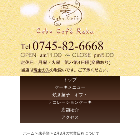
トップ
ケーキメニュー
焼き菓子 ギフト
デコレーションケーキ
店舗紹介
アクセス
ホーム
>
未分類
>
2月3月の営業日程について