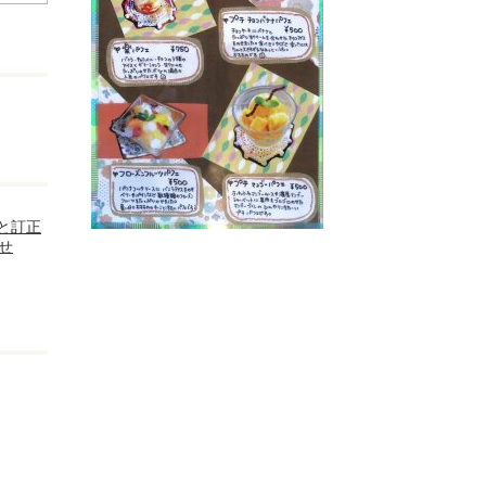
と訂正
せ