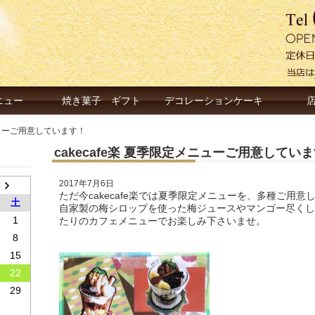
ニュー
焼き菓子 ギフト
デコレーションケーキ
メニューご用意しています！
cakecafe楽 夏季限定メニューご用意してい
2017年7月6日
ただ今cakecafe楽では夏季限定メニューを、多種ご用意
土
自家製の梅シロップを使った梅ジュースやマンゴー尽くし
1
たりのカフェメニューでお楽しみ下さいませ。
8
15
22
29