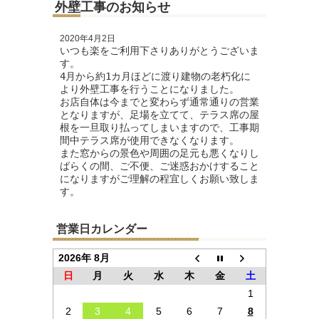
外壁工事のお知らせ
2020年4月2日
いつも楽をご利用下さりありがとうございま
す。

4月から約1カ月ほどに渡り建物の老朽化に
より外壁工事を行うことになりました。

お店自体は今までと変わらず通常通りの営業
となりますが、足場を立てて、テラス席の屋
根を一旦取り払ってしまいますので、工事期
間中テラス席が使用できなくなります。

また窓からの景色や周囲の足元も悪くなりし
ばらくの間、ご不便、ご迷惑おかけすること
になりますがご理解の程宜しくお願い致しま
す。
営業日カレンダー
2026年 8月
日
月
火
水
木
金
土
1
2
3
4
5
6
7
8