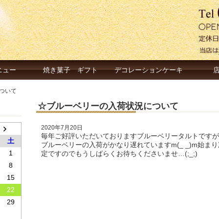
ニュー
焼き菓子 ギフト
デコレーションケーキ
ついて
☆ブルーベリーの入荷状況について
2020年7月20日
毎年ご好評いただいておりますブルーベリータルトですが
土
ブルーベリーの入荷がかなり遅れていますm(_ _)m始
1
定ですのでもうしばらくお待ちくださいませ…(;_;)
8
15
22
29