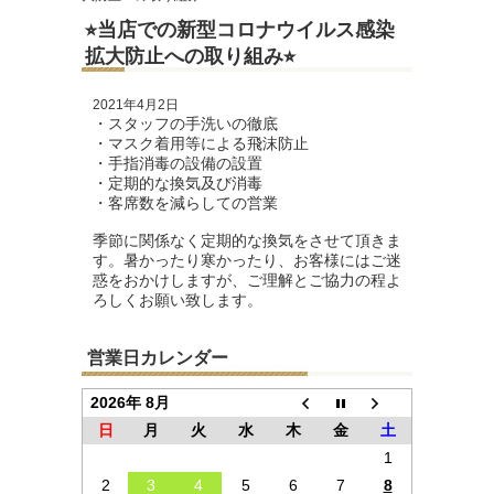
⭐︎当店での新型コロナウイルス感染
拡大防止への取り組み⭐︎
2021年4月2日
・スタッフの手洗いの徹底

・マスク着用等による飛沫防止

・手指消毒の設備の設置

・定期的な換気及び消毒

・客席数を減らしての営業

季節に関係なく定期的な換気をさせて頂きま
す。暑かったり寒かったり、お客様にはご迷
惑をおかけしますが、ご理解とご協力の程よ
ろしくお願い致します。
営業日カレンダー
2026年 8月
日
月
火
水
木
金
土
1
2
3
4
5
6
7
8