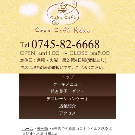
トップ
ケーキメニュー
焼き菓子 ギフト
デコレーションケーキ
店舗紹介
アクセス
ホーム
>
未分類
>
⭐︎当店での新型コロナウイルス感染拡
大防止への取り組み⭐︎