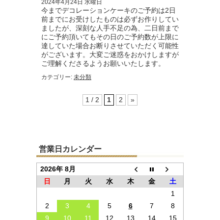
2024年4月24日 水曜日
今までデコレーションケーキのご予約は2日
前までにお受けしたものは必ずお作りしてい
ましたが、深刻な人手不足の為、二日前まで
にご予約頂いてもその日のご予約数が上限に
達していた場合お断りさせていただく可能性
がございます。大変ご迷惑をおかけしますが
ご理解くださるようお願いいたします。
カテゴリー:
未分類
1 / 2
1
2
»
営業日カレンダー
2026年 8月
日
月
火
水
木
金
土
1
2
3
4
5
6
7
8
9
10
11
12
13
14
15