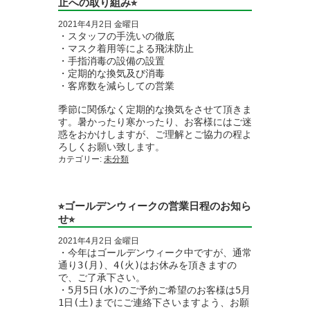
止への取り組み⭐︎
2021年4月2日 金曜日
・スタッフの手洗いの徹底

・マスク着用等による飛沫防止

・手指消毒の設備の設置

・定期的な換気及び消毒

・客席数を減らしての営業

季節に関係なく定期的な換気をさせて頂きま
す。暑かったり寒かったり、お客様にはご迷
惑をおかけしますが、ご理解とご協力の程よ
ろしくお願い致します。
カテゴリー:
未分類
⭐︎ゴールデンウィークの営業日程のお知ら
せ⭐︎
2021年4月2日 金曜日
・今年はゴールデンウィーク中ですが、通常
通り3(月)、4(火)はお休みを頂きますの
で、ご了承下さい。

・5月5日(水)のご予約ご希望のお客様は5月
1日(土)までにご連絡下さいますよう、お願