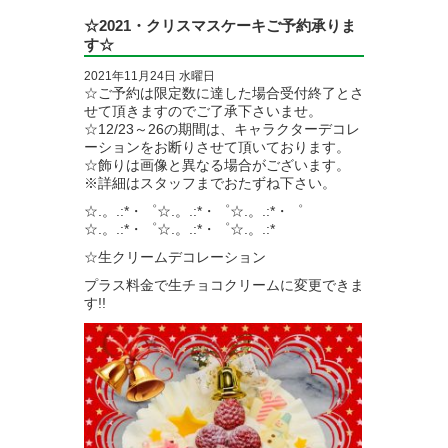
☆2021・クリスマスケーキご予約承りま
す☆
2021年11月24日 水曜日
☆ご予約は限定数に達した場合受付終了とさ
せて頂きますのでご了承下さいませ。
☆12/23～26の期間は、キャラクターデコレ
ーションをお断りさせて頂いております。
☆飾りは画像と異なる場合がございます。
※詳細はスタッフまでおたずね下さい。
☆.。.:*・゜☆.。.:*・゜☆.。.:*・゜
☆.。.:*・゜☆.。.:*・゜☆.。.:*
☆生クリームデコレーション
プラス料金で生チョコクリームに変更できま
す!!